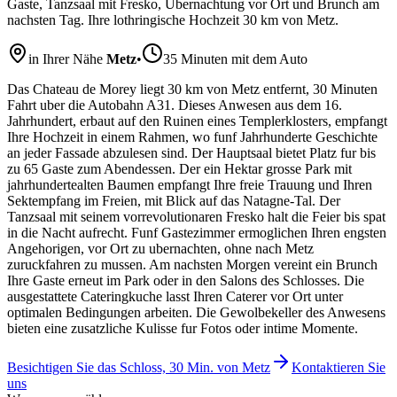
Gaste, Tanzsaal mit Fresko, Ubernachtung vor Ort und Brunch am
nachsten Tag. Ihre lothringische Hochzeit 30 km von Metz.
in Ihrer Nähe
Metz
•
35 Minuten mit dem Auto
Das Chateau de Morey liegt 30 km von Metz entfernt, 30 Minuten
Fahrt uber die Autobahn A31. Dieses Anwesen aus dem 16.
Jahrhundert, erbaut auf den Ruinen eines Templerklosters, empfangt
Ihre Hochzeit in einem Rahmen, wo funf Jahrhunderte Geschichte
an jeder Fassade abzulesen sind. Der Hauptsaal bietet Platz fur bis
zu 65 Gaste zum Abendessen. Der ein Hektar grosse Park mit
jahrhundertealten Baumen empfangt Ihre freie Trauung und Ihren
Sektempfang im Freien, mit Blick auf das Natagne-Tal. Der
Tanzsaal mit seinem vorrevolutionaren Fresko halt die Feier bis spat
in die Nacht aufrecht. Funf Gastezimmer ermoglichen Ihren engsten
Angehorigen, vor Ort zu ubernachten, ohne nach Metz
zuruckfahren zu mussen. Am nachsten Morgen vereint ein Brunch
Ihre Gaste erneut im Park oder in den Salons des Schlosses. Die
ausgestattete Cateringkuche lasst Ihren Caterer vor Ort unter
optimalen Bedingungen arbeiten. Die Gewolbekeller des Anwesens
bieten eine zusatzliche Kulisse fur Fotos oder intime Momente.
Besichtigen Sie das Schloss, 30 Min. von Metz
Kontaktieren Sie
uns