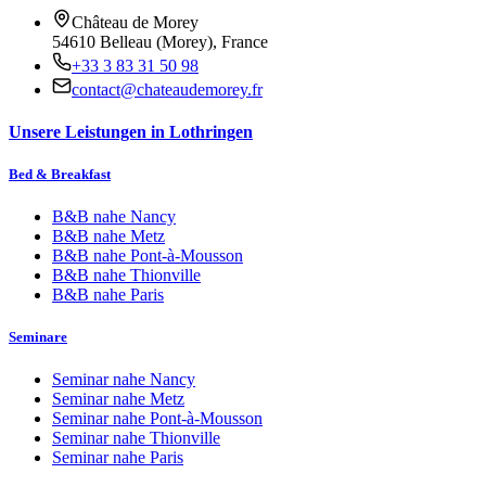
Château de Morey
54610 Belleau (Morey), France
+33 3 83 31 50 98
contact@chateaudemorey.fr
Unsere Leistungen in Lothringen
Bed & Breakfast
B&B nahe
Nancy
B&B nahe
Metz
B&B nahe
Pont-à-Mousson
B&B nahe
Thionville
B&B nahe
Paris
Seminare
Seminar nahe
Nancy
Seminar nahe
Metz
Seminar nahe
Pont-à-Mousson
Seminar nahe
Thionville
Seminar nahe
Paris