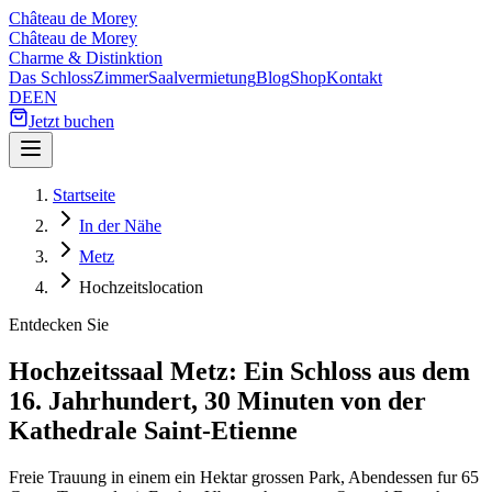
Château de Morey
Château de Morey
Charme & Distinktion
Das Schloss
Zimmer
Saalvermietung
Blog
Shop
Kontakt
DE
EN
Jetzt buchen
Startseite
In der Nähe
Metz
Hochzeitslocation
Entdecken Sie
Hochzeitssaal Metz: Ein Schloss aus dem
16. Jahrhundert, 30 Minuten von der
Kathedrale Saint-Etienne
Freie Trauung in einem ein Hektar grossen Park, Abendessen fur 65