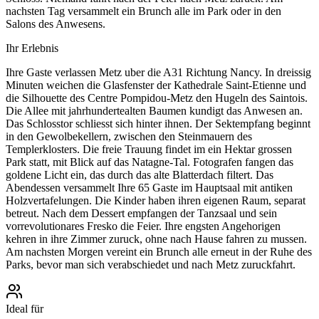
nachsten Tag versammelt ein Brunch alle im Park oder in den
Salons des Anwesens.
Ihr Erlebnis
Ihre Gaste verlassen Metz uber die A31 Richtung Nancy. In dreissig
Minuten weichen die Glasfenster der Kathedrale Saint-Etienne und
die Silhouette des Centre Pompidou-Metz den Hugeln des Saintois.
Die Allee mit jahrhundertealten Baumen kundigt das Anwesen an.
Das Schlosstor schliesst sich hinter ihnen. Der Sektempfang beginnt
in den Gewolbekellern, zwischen den Steinmauern des
Templerklosters. Die freie Trauung findet im ein Hektar grossen
Park statt, mit Blick auf das Natagne-Tal. Fotografen fangen das
goldene Licht ein, das durch das alte Blatterdach filtert. Das
Abendessen versammelt Ihre 65 Gaste im Hauptsaal mit antiken
Holzvertafelungen. Die Kinder haben ihren eigenen Raum, separat
betreut. Nach dem Dessert empfangen der Tanzsaal und sein
vorrevolutionares Fresko die Feier. Ihre engsten Angehorigen
kehren in ihre Zimmer zuruck, ohne nach Hause fahren zu mussen.
Am nachsten Morgen vereint ein Brunch alle erneut in der Ruhe des
Parks, bevor man sich verabschiedet und nach Metz zuruckfahrt.
Ideal für