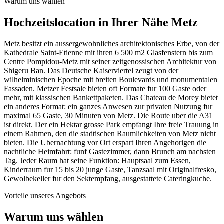
Warum uns wählen
Hochzeitslocation
in Ihrer Nähe
Metz
Metz besitzt ein aussergewohnliches architektonisches Erbe, von der
Kathedrale Saint-Etienne mit ihren 6 500 m2 Glasfenstern bis zum
Centre Pompidou-Metz mit seiner zeitgenossischen Architektur von
Shigeru Ban. Das Deutsche Kaiserviertel zeugt von der
wilhelminischen Epoche mit breiten Boulevards und monumentalen
Fassaden. Metzer Festsale bieten oft Formate fur 100 Gaste oder
mehr, mit klassischen Bankettpaketen. Das Chateau de Morey bietet
ein anderes Format: ein ganzes Anwesen zur privaten Nutzung fur
maximal 65 Gaste, 30 Minuten von Metz. Die Route uber die A31
ist direkt. Der ein Hektar grosse Park empfangt Ihre freie Trauung in
einem Rahmen, den die stadtischen Raumlichkeiten von Metz nicht
bieten. Die Ubernachtung vor Ort erspart Ihren Angehorigen die
nachtliche Heimfahrt: funf Gastezimmer, dann Brunch am nachsten
Tag. Jeder Raum hat seine Funktion: Hauptsaal zum Essen,
Kinderraum fur 15 bis 20 junge Gaste, Tanzsaal mit Originalfresko,
Gewolbekeller fur den Sektempfang, ausgestattete Cateringkuche.
Vorteile unseres Angebots
Warum uns wählen