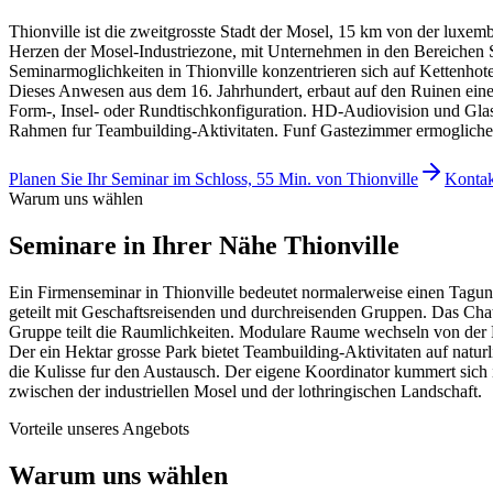
Thionville ist die zweitgrosste Stadt der Mosel, 15 km von der lux
Herzen der Mosel-Industriezone, mit Unternehmen in den Bereichen S
Seminarmoglichkeiten in Thionville konzentrieren sich auf Kettenhot
Dieses Anwesen aus dem 16. Jahrhundert, erbaut auf den Ruinen eines 
Form-, Insel- oder Rundtischkonfiguration. HD-Audiovision und Glas
Rahmen fur Teambuilding-Aktivitaten. Funf Gastezimmer ermoglichen 
Planen Sie Ihr Seminar im Schloss, 55 Min. von Thionville
Kontak
Warum uns wählen
Seminare
in Ihrer Nähe
Thionville
Ein Firmenseminar in Thionville bedeutet normalerweise einen Tagu
geteilt mit Geschaftsreisenden und durchreisenden Gruppen. Das Chat
Gruppe teilt die Raumlichkeiten. Modulare Raume wechseln von der
Der ein Hektar grosse Park bietet Teambuilding-Aktivitaten auf nat
die Kulisse fur den Austausch. Der eigene Koordinator kummert sich 
zwischen der industriellen Mosel und der lothringischen Landschaft.
Vorteile unseres Angebots
Warum uns wählen