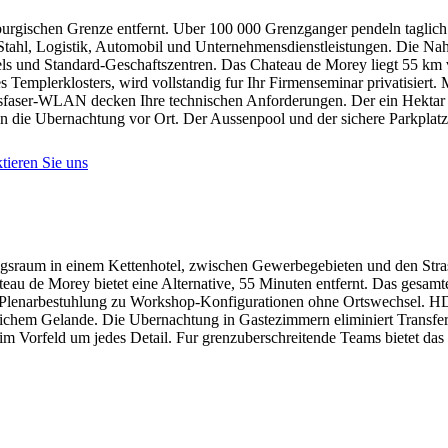
emburgischen Grenze entfernt. Uber 100 000 Grenzganger pendeln tagli
tahl, Logistik, Automobil und Unternehmensdienstleistungen. Die Nahe
els und Standard-Geschaftszentren. Das Chateau de Morey liegt 55 km 
Templerklosters, wird vollstandig fur Ihr Firmenseminar privatisiert. 
faser-WLAN decken Ihre technischen Anforderungen. Der ein Hektar gr
die Ubernachtung vor Ort. Der Aussenpool und der sichere Parkplatz 
tieren Sie uns
ngsraum in einem Kettenhotel, zwischen Gewerbegebieten und den Stra
eau de Morey bietet eine Alternative, 55 Minuten entfernt. Das gesamt
 Plenarbestuhlung zu Workshop-Konfigurationen ohne Ortswechsel. HD
urlichem Gelande. Die Ubernachtung in Gastezimmern eliminiert Transfe
im Vorfeld um jedes Detail. Fur grenzuberschreitende Teams bietet da