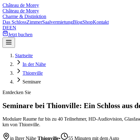
Château de Morey
Château de Morey
Charme & Distinktion
Das Schloss
Zimmer
Saalvermietung
Blog
Shop
Kontakt
DE
EN
Jetzt buchen
Startseite
In der Nähe
Thionville
Seminare
Entdecken Sie
Seminare bei Thionville: Ein Schloss aus
Modulare Raume fur bis zu 40 Teilnehmer, HD-Audiovision, Glasfase
km von Thionville.
in Ihrer Nähe
Thionville
•
55 Minuten mit dem Auto