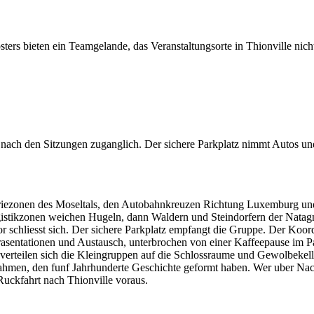
ters bieten ein Teamgelande, das Veranstaltungsorte in Thionville ni
nach den Sitzungen zuganglich. Der sichere Parkplatz nimmt Autos un
striezonen des Moseltals, den Autobahnkreuzen Richtung Luxemburg und
ogistikzonen weichen Hugeln, dann Waldern und Steindorfern der Nata
 schliesst sich. Der sichere Parkplatz empfangt die Gruppe. Der Koord
 Prasentationen und Austausch, unterbrochen von einer Kaffeepause im
verteilen sich die Kleingruppen auf die Schlossraume und Gewolbekelle
men, den funf Jahrhunderte Geschichte geformt haben. Wer uber Nacht
uckfahrt nach Thionville voraus.