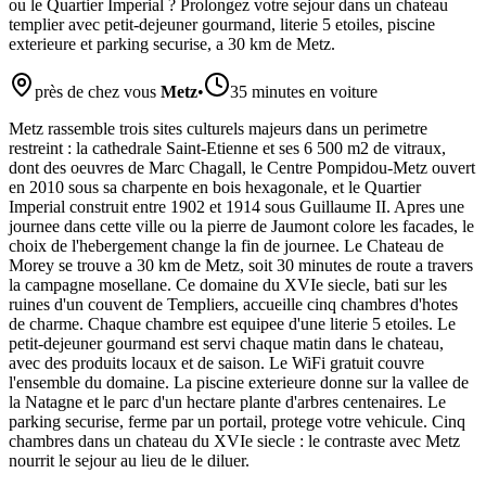
ou le Quartier Imperial ? Prolongez votre sejour dans un chateau
templier avec petit-dejeuner gourmand, literie 5 etoiles, piscine
exterieure et parking securise, a 30 km de Metz.
près de chez vous
Metz
•
35 minutes en voiture
Metz rassemble trois sites culturels majeurs dans un perimetre
restreint : la cathedrale Saint-Etienne et ses 6 500 m2 de vitraux,
dont des oeuvres de Marc Chagall, le Centre Pompidou-Metz ouvert
en 2010 sous sa charpente en bois hexagonale, et le Quartier
Imperial construit entre 1902 et 1914 sous Guillaume II. Apres une
journee dans cette ville ou la pierre de Jaumont colore les facades, le
choix de l'hebergement change la fin de journee. Le Chateau de
Morey se trouve a 30 km de Metz, soit 30 minutes de route a travers
la campagne mosellane. Ce domaine du XVIe siecle, bati sur les
ruines d'un couvent de Templiers, accueille cinq chambres d'hotes
de charme. Chaque chambre est equipee d'une literie 5 etoiles. Le
petit-dejeuner gourmand est servi chaque matin dans le chateau,
avec des produits locaux et de saison. Le WiFi gratuit couvre
l'ensemble du domaine. La piscine exterieure donne sur la vallee de
la Natagne et le parc d'un hectare plante d'arbres centenaires. Le
parking securise, ferme par un portail, protege votre vehicule. Cinq
chambres dans un chateau du XVIe siecle : le contraste avec Metz
nourrit le sejour au lieu de le diluer.