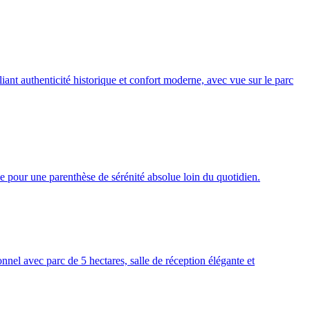
t authenticité historique et confort moderne, avec vue sur le parc
 pour une parenthèse de sérénité absolue loin du quotidien.
nel avec parc de 5 hectares, salle de réception élégante et