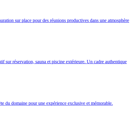
auration sur place pour des réunions productives dans une atmosphère
f sur réservation, sauna et piscine extérieure. Un cadre authentique
plète du domaine pour une expérience exclusive et mémorable.