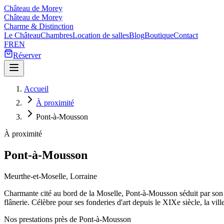
Château de Morey
Château de Morey
Charme & Distinction
Le Château
Chambres
Location de salles
Blog
Boutique
Contact
FR
EN
Réserver
Accueil
À proximité
Pont-à-Mousson
À proximité
Pont-à-Mousson
Meurthe-et-Moselle, Lorraine
Charmante cité au bord de la Moselle, Pont-à-Mousson séduit par son 
flânerie. Célèbre pour ses fonderies d'art depuis le XIXe siècle, la vill
Nos prestations près de Pont-à-Mousson