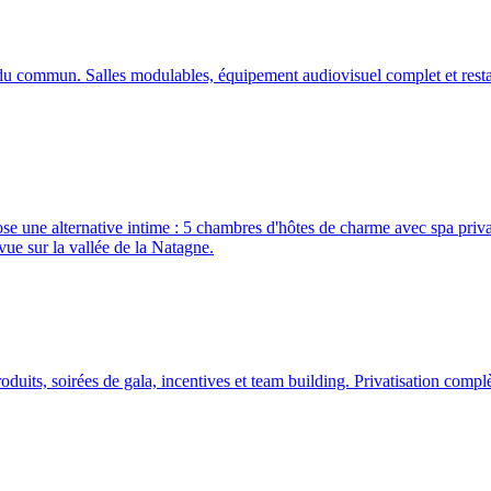
s du commun. Salles modulables, équipement audiovisuel complet et rest
une alternative intime : 5 chambres d'hôtes de charme avec spa privati
ue sur la vallée de la Natagne.
duits, soirées de gala, incentives et team building. Privatisation com