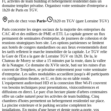
Fi, activites de team building et hebergement residentiel dans un
domaine templier privatise. Organisez votre seminaire d'entreprise a
1h20 de Paris en TGV.
près de chez vous
Paris
•
1h20 en TGV (gare Lorraine TGV)
Paris concentre les sieges sociaux de la majorite des entreprises du
CAC 40 et des milliers de PME et ETI. La capitale genere un flux
permanent de seminaires d'entreprise, de journees de cohesion et de
reunions strategiques hors site. Les options parisiennes se limitent
aux hotels de congres standardises ou aux lieux evenementiels dont
les tarifs refletent le marche immobilier de la capitale. Le TGV relie
la Gare de l'Est a la gare de Lorraine TGV en 1h20. De la, le
Chateau de Morey se situe a 15 minutes par la route, dans la vallee
de la Natagne. Ce domaine du XVIe siecle, bati sur les ruines d'un
couvent de Templiers, se privatise entierement pour votre seminaire
d'entreprise. Les salles modulables accueillent jusqu'a 40 participants
en configuration theatre, en U, en ilots ou en table ronde.
L'equipement audiovisuel HD et la connexion fibre Wi-Fi couvrent
vos besoins techniques pour presentations, visioconferences et
diffusions en direct. Le parc d'un hectare plante d'arbres centenaires
offre un cadre naturel pour les activites de team building. Cinq
chambres d'hotes permettent un hebergement residentiel sur place.
La piscine exterieure et le parking securise completent les
installations. En moins d'une heure et demie porte-a-porte, vos