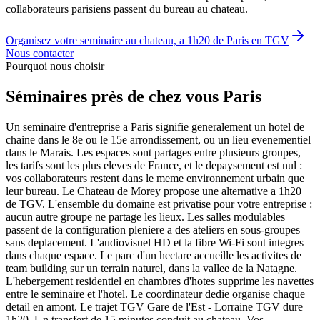
collaborateurs parisiens passent du bureau au chateau.
Organisez votre seminaire au chateau, a 1h20 de Paris en TGV
Nous contacter
Pourquoi nous choisir
Séminaires
près de chez vous
Paris
Un seminaire d'entreprise a Paris signifie generalement un hotel de
chaine dans le 8e ou le 15e arrondissement, ou un lieu evenementiel
dans le Marais. Les espaces sont partages entre plusieurs groupes,
les tarifs sont les plus eleves de France, et le depaysement est nul :
vos collaborateurs restent dans le meme environnement urbain que
leur bureau. Le Chateau de Morey propose une alternative a 1h20
de TGV. L'ensemble du domaine est privatise pour votre entreprise :
aucun autre groupe ne partage les lieux. Les salles modulables
passent de la configuration pleniere a des ateliers en sous-groupes
sans deplacement. L'audiovisuel HD et la fibre Wi-Fi sont integres
dans chaque espace. Le parc d'un hectare accueille les activites de
team building sur un terrain naturel, dans la vallee de la Natagne.
L'hebergement residentiel en chambres d'hotes supprime les navettes
entre le seminaire et l'hotel. Le coordinateur dedie organise chaque
detail en amont. Le trajet TGV Gare de l'Est - Lorraine TGV dure
1h20. Un transfert de 15 minutes conduit au chateau. Vos