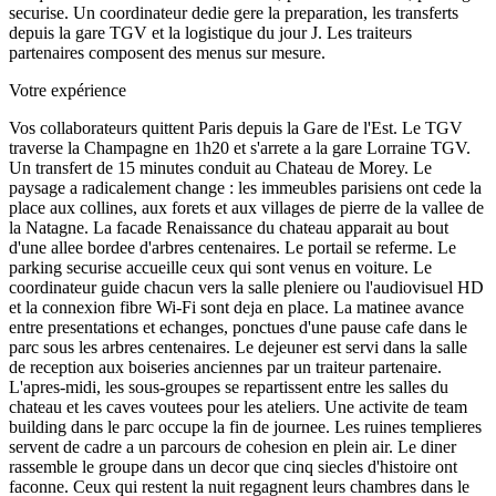
securise. Un coordinateur dedie gere la preparation, les transferts
depuis la gare TGV et la logistique du jour J. Les traiteurs
partenaires composent des menus sur mesure.
Votre expérience
Vos collaborateurs quittent Paris depuis la Gare de l'Est. Le TGV
traverse la Champagne en 1h20 et s'arrete a la gare Lorraine TGV.
Un transfert de 15 minutes conduit au Chateau de Morey. Le
paysage a radicalement change : les immeubles parisiens ont cede la
place aux collines, aux forets et aux villages de pierre de la vallee de
la Natagne. La facade Renaissance du chateau apparait au bout
d'une allee bordee d'arbres centenaires. Le portail se referme. Le
parking securise accueille ceux qui sont venus en voiture. Le
coordinateur guide chacun vers la salle pleniere ou l'audiovisuel HD
et la connexion fibre Wi-Fi sont deja en place. La matinee avance
entre presentations et echanges, ponctues d'une pause cafe dans le
parc sous les arbres centenaires. Le dejeuner est servi dans la salle
de reception aux boiseries anciennes par un traiteur partenaire.
L'apres-midi, les sous-groupes se repartissent entre les salles du
chateau et les caves voutees pour les ateliers. Une activite de team
building dans le parc occupe la fin de journee. Les ruines templieres
servent de cadre a un parcours de cohesion en plein air. Le diner
rassemble le groupe dans un decor que cinq siecles d'histoire ont
faconne. Ceux qui restent la nuit regagnent leurs chambres dans le