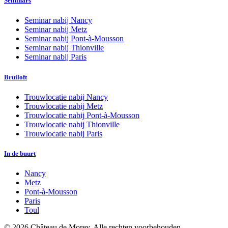
Seminars
Seminar nabij
Nancy
Seminar nabij
Metz
Seminar nabij
Pont-à-Mousson
Seminar nabij
Thionville
Seminar nabij
Paris
Bruiloft
Trouwlocatie nabij
Nancy
Trouwlocatie nabij
Metz
Trouwlocatie nabij
Pont-à-Mousson
Trouwlocatie nabij
Thionville
Trouwlocatie nabij
Paris
In de buurt
Nancy
Metz
Pont-à-Mousson
Paris
Toul
©
2026
Château de Morey.
Alle rechten voorbehouden