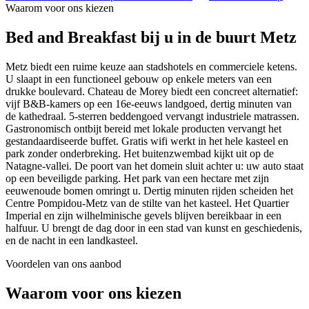
Waarom voor ons kiezen
Bed and Breakfast
bij u in de buurt
Metz
Metz biedt een ruime keuze aan stadshotels en commerciele ketens.
U slaapt in een functioneel gebouw op enkele meters van een
drukke boulevard. Chateau de Morey biedt een concreet alternatief:
vijf B&B-kamers op een 16e-eeuws landgoed, dertig minuten van
de kathedraal. 5-sterren beddengoed vervangt industriele matrassen.
Gastronomisch ontbijt bereid met lokale producten vervangt het
gestandaardiseerde buffet. Gratis wifi werkt in het hele kasteel en
park zonder onderbreking. Het buitenzwembad kijkt uit op de
Natagne-vallei. De poort van het domein sluit achter u: uw auto staat
op een beveiligde parking. Het park van een hectare met zijn
eeuwenoude bomen omringt u. Dertig minuten rijden scheiden het
Centre Pompidou-Metz van de stilte van het kasteel. Het Quartier
Imperial en zijn wilhelminische gevels blijven bereikbaar in een
halfuur. U brengt de dag door in een stad van kunst en geschiedenis,
en de nacht in een landkasteel.
Voordelen van ons aanbod
Waarom voor ons kiezen