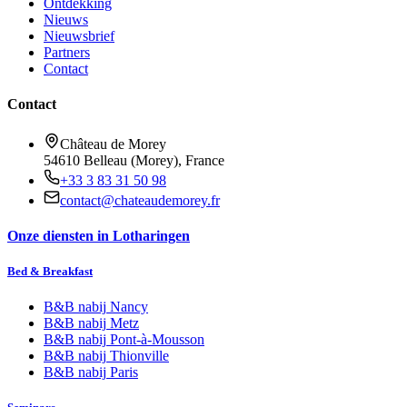
Ontdekking
Nieuws
Nieuwsbrief
Partners
Contact
Contact
Château de Morey
54610 Belleau (Morey), France
+33 3 83 31 50 98
contact@chateaudemorey.fr
Onze diensten in Lotharingen
Bed & Breakfast
B&B nabij
Nancy
B&B nabij
Metz
B&B nabij
Pont-à-Mousson
B&B nabij
Thionville
B&B nabij
Paris