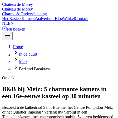
Château de Morey
Château de Morey
Charme & Onderscheiding
Het Kasteel
Kamers
Zaalverhuur
Blog
Winkel
Contact
NL
EN
Nu boeken
Home
In de buurt
Metz
Bed and Breakfast
Ontdek
B&B bij Metz: 5 charmante kamers in
een 16e-eeuws kasteel op 30 minuten
Bezoekt u de kathedraal Saint-Etienne, het Centre Pompidou-Metz
of het Quartier Imperial? Verleng uw verblijf in een
Tempelierskasteel met gastronomisch ontbijt, 5-sterren beddengoed,