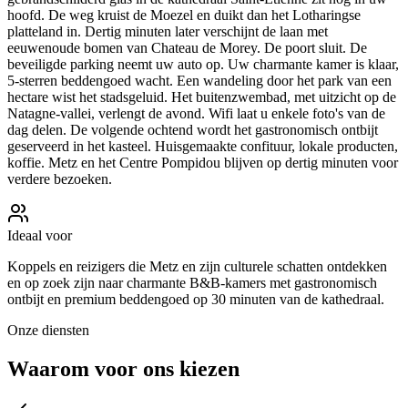
hoofd. De weg kruist de Moezel en duikt dan het Lotharingse
platteland in. Dertig minuten later verschijnt de laan met
eeuwenoude bomen van Chateau de Morey. De poort sluit. De
beveiligde parking neemt uw auto op. Uw charmante kamer is klaar,
5-sterren beddengoed wacht. Een wandeling door het park van een
hectare wist het stadsgeluid. Het buitenzwembad, met uitzicht op de
Natagne-vallei, verlengt de avond. Wifi laat u enkele foto's van de
dag delen. De volgende ochtend wordt het gastronomisch ontbijt
geserveerd in het kasteel. Huisgemaakte confituur, lokale producten,
koffie. Metz en het Centre Pompidou blijven op dertig minuten voor
verdere bezoeken.
Ideaal voor
Koppels en reizigers die Metz en zijn culturele schatten ontdekken
en op zoek zijn naar charmante B&B-kamers met gastronomisch
ontbijt en premium beddengoed op 30 minuten van de kathedraal.
Onze diensten
Waarom voor ons kiezen