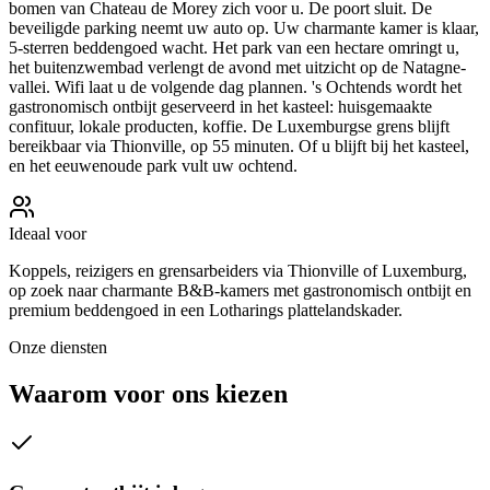
bomen van Chateau de Morey zich voor u. De poort sluit. De
beveiligde parking neemt uw auto op. Uw charmante kamer is klaar,
5-sterren beddengoed wacht. Het park van een hectare omringt u,
het buitenzwembad verlengt de avond met uitzicht op de Natagne-
vallei. Wifi laat u de volgende dag plannen. 's Ochtends wordt het
gastronomisch ontbijt geserveerd in het kasteel: huisgemaakte
confituur, lokale producten, koffie. De Luxemburgse grens blijft
bereikbaar via Thionville, op 55 minuten. Of u blijft bij het kasteel,
en het eeuwenoude park vult uw ochtend.
Ideaal voor
Koppels, reizigers en grensarbeiders via Thionville of Luxemburg,
op zoek naar charmante B&B-kamers met gastronomisch ontbijt en
premium beddengoed in een Lotharings plattelandskader.
Onze diensten
Waarom voor ons kiezen