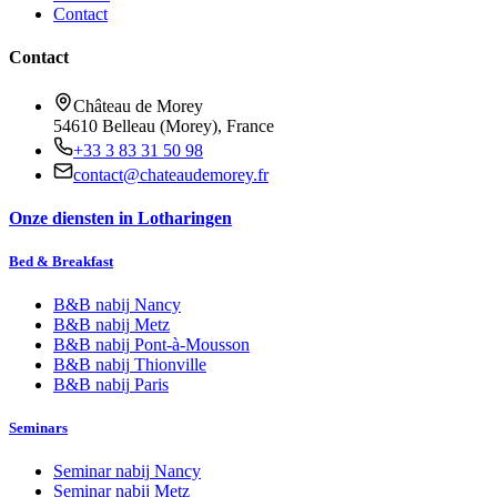
Contact
Contact
Château de Morey
54610 Belleau (Morey), France
+33 3 83 31 50 98
contact@chateaudemorey.fr
Onze diensten in Lotharingen
Bed & Breakfast
B&B nabij
Nancy
B&B nabij
Metz
B&B nabij
Pont-à-Mousson
B&B nabij
Thionville
B&B nabij
Paris
Seminars
Seminar nabij
Nancy
Seminar nabij
Metz