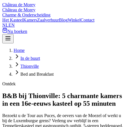
Château de Morey
Château de Morey
Charme & Onderscheiding
Het Kasteel
Kamers
Zaalverhuur
Blog
Winkel
Contact
NL
EN
Nu boeken
Home
In de buurt
Thionville
Bed and Breakfast
Ontdek
B&B bij Thionville: 5 charmante kamers
in een 16e-eeuws kasteel op 55 minuten
Bezoekt u de Tour aux Puces, de oevers van de Moezel of werkt u
bij de Luxemburgse grens? Verleng uw verblijf in een
Tempelierskasteel met gastronomisch ontbijt, 5-sterren beddengoed,