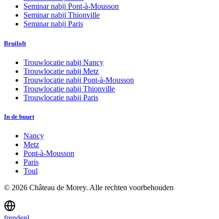
Seminar nabij
Pont-à-Mousson
Seminar nabij
Thionville
Seminar nabij
Paris
Bruiloft
Trouwlocatie nabij
Nancy
Trouwlocatie nabij
Metz
Trouwlocatie nabij
Pont-à-Mousson
Trouwlocatie nabij
Thionville
Trouwlocatie nabij
Paris
In de buurt
Nancy
Metz
Pont-à-Mousson
Paris
Toul
©
2026
Château de Morey.
Alle rechten voorbehouden
fr
en
de
nl