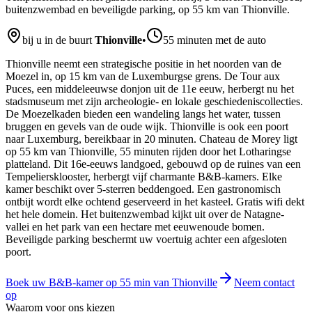
buitenzwembad en beveiligde parking, op 55 km van Thionville.
bij u in de buurt
Thionville
•
55 minuten met de auto
Thionville neemt een strategische positie in het noorden van de
Moezel in, op 15 km van de Luxemburgse grens. De Tour aux
Puces, een middeleeuwse donjon uit de 11e eeuw, herbergt nu het
stadsmuseum met zijn archeologie- en lokale geschiedeniscollecties.
De Moezelkaden bieden een wandeling langs het water, tussen
bruggen en gevels van de oude wijk. Thionville is ook een poort
naar Luxemburg, bereikbaar in 20 minuten. Chateau de Morey ligt
op 55 km van Thionville, 55 minuten rijden door het Lotharingse
platteland. Dit 16e-eeuws landgoed, gebouwd op de ruines van een
Tempeliersklooster, herbergt vijf charmante B&B-kamers. Elke
kamer beschikt over 5-sterren beddengoed. Een gastronomisch
ontbijt wordt elke ochtend geserveerd in het kasteel. Gratis wifi dekt
het hele domein. Het buitenzwembad kijkt uit over de Natagne-
vallei en het park van een hectare met eeuwenoude bomen.
Beveiligde parking beschermt uw voertuig achter een afgesloten
poort.
Boek uw B&B-kamer op 55 min van Thionville
Neem contact
op
Waarom voor ons kiezen