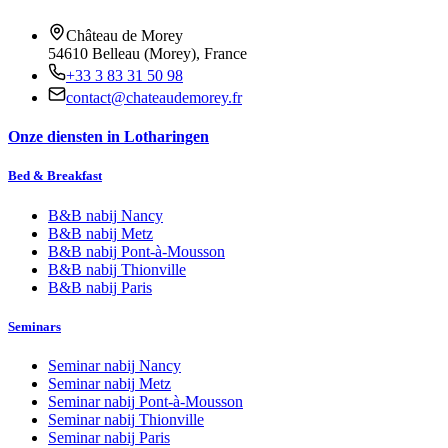
Château de Morey
54610 Belleau (Morey), France
+33 3 83 31 50 98
contact@chateaudemorey.fr
Onze diensten in Lotharingen
Bed & Breakfast
B&B nabij
Nancy
B&B nabij
Metz
B&B nabij
Pont-à-Mousson
B&B nabij
Thionville
B&B nabij
Paris
Seminars
Seminar nabij
Nancy
Seminar nabij
Metz
Seminar nabij
Pont-à-Mousson
Seminar nabij
Thionville
Seminar nabij
Paris