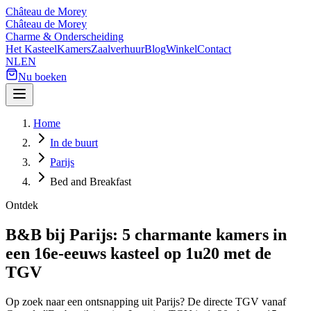
Château de Morey
Château de Morey
Charme & Onderscheiding
Het Kasteel
Kamers
Zaalverhuur
Blog
Winkel
Contact
NL
EN
Nu boeken
Home
In de buurt
Parijs
Bed and Breakfast
Ontdek
B&B bij Parijs: 5 charmante kamers in
een 16e-eeuws kasteel op 1u20 met de
TGV
Op zoek naar een ontsnapping uit Parijs? De directe TGV vanaf