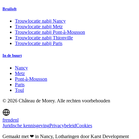
Bruiloft
Trouwlocatie nabij
Nancy
Trouwlocatie nabij
Metz
Trouwlocatie nabij
Pont-à-Mousson
Trouwlocatie nabij
Thionville
Trouwlocatie nabij
Paris
In de buurt
Nancy
Metz
Pont-à-Mousson
Paris
Toul
©
2026
Château de Morey.
Alle rechten voorbehouden
fr
en
de
nl
Juridische kennisgeving
Privacybeleid
Cookies
Gemaakt met ❤ in Nancy, Lotharingen
door Karst Development