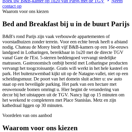
Boek uw B&B-kamer op 1u20 van Parijs met de TGV
Neem
contact op
Waarom voor ons kiezen
Bed and Breakfast
bij u in de buurt
Parijs
B&B's rond Parijs zijn vaak verbouwde appartementen of
voorstadhuizen zonder terrein. Voor een echte breuk heeft u afstand
nodig. Chateau de Morey biedt vijf B&B-kamers op een 16e-eeuws
landgoed in Lotharingen, bereikbaar in 1u20 met de directe TGV
vanaf Gare de l'Est. 5-sterren beddengoed vervangt stedelijke
matrassen. Gastronomisch ontbijt bereid met Lotharingse producten
vervangt het toogcroissantje. Gratis wifi werkt in het hele kasteel en
park. Het buitenzwembad kijkt uit op de Natagne-vallei, niet op een
scheidingsmuur. De poort van het domein sluit achter u: uw auto
staat op een beveiligde parking. Het park van een hectare met
eeuwenoude bomen omringt u. Hier begint de verandering van
decor bij het uitstappen uit de TGV. Nancy ligt op 15 minuten om
het weekend te completeren met Place Stanislas. Metz en zijn
kathedraal liggen op 30 minuten.
Voordelen van ons aanbod
Waarom voor ons kiezen