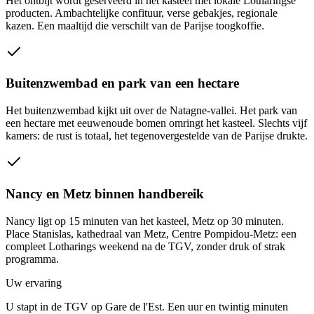
Het ontbijt wordt geserveerd in het kasteel met lokale Lotharingse
producten. Ambachtelijke confituur, verse gebakjes, regionale
kazen. Een maaltijd die verschilt van de Parijse toogkoffie.
Buitenzwembad en park van een hectare
Het buitenzwembad kijkt uit over de Natagne-vallei. Het park van
een hectare met eeuwenoude bomen omringt het kasteel. Slechts vijf
kamers: de rust is totaal, het tegenovergestelde van de Parijse drukte.
Nancy en Metz binnen handbereik
Nancy ligt op 15 minuten van het kasteel, Metz op 30 minuten.
Place Stanislas, kathedraal van Metz, Centre Pompidou-Metz: een
compleet Lotharings weekend na de TGV, zonder druk of strak
programma.
Uw ervaring
U stapt in de TGV op Gare de l'Est. Een uur en twintig minuten