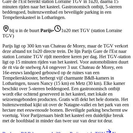
Gare de l'Est bereikt station Lorraine TGV in 1u20, daarna 15
minuten rijden naar het kasteel. Gastronomisch ontbijt, 5-sterren
beddengoed, buitenzwembad en beveiligde parking in een
Tempelierskasteel in Lotharingen.
bij u in de buurt
Parijs
•
1u20 met TGV (station Lorraine
TGV)
Parijs ligt op 300 km van Chateau de Morey, maar de TGV verkort
deze afstand tot 1u20 directe trein. De lijn Parijs Gare de l'Est naar
station Lorraine TGV rijdt meerdere keren per dag. Het TGV-station
ligt op 15 minuten rijden van het kasteel. Voor automobilisten duurt
de rit via de snelweg A4 ongeveer 3 uur. Chateau de Morey, een
16e-eeuws landgoed gebouwd op de ruines van een
Tempeliersklooster, herbergt vijf charmante B&B-kamers in
Lotharingen, tussen Nancy (15 km) en Metz (30 km). Elke kamer
beschikt over 5-sterren beddengoed. Een gastronomisch ontbijt
wordt elke ochtend geserveerd in het kasteel, met lokale en
seizoensgebonden producten. Gratis wifi dekt het hele domein. Het
buitenzwembad kijkt uit over de Natagne-vallei en het park van een
hectare met eeuwenoude bomen. Beveiligde parking beschermt uw
voertuig. Voor Parijzenaars biedt het kasteel een duidelijke breuk
met de hoofdstad in minder dan twee uur van deur tot deur.