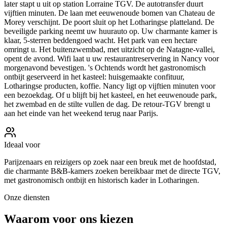
later stapt u uit op station Lorraine TGV. De autotransfer duurt
vijftien minuten. De laan met eeuwenoude bomen van Chateau de
Morey verschijnt. De poort sluit op het Lotharingse platteland. De
beveiligde parking neemt uw huurauto op. Uw charmante kamer is
klaar, 5-sterren beddengoed wacht. Het park van een hectare
omringt u. Het buitenzwembad, met uitzicht op de Natagne-vallei,
opent de avond. Wifi laat u uw restaurantreservering in Nancy voor
morgenavond bevestigen. 's Ochtends wordt het gastronomisch
ontbijt geserveerd in het kasteel: huisgemaakte confituur,
Lotharingse producten, koffie. Nancy ligt op vijftien minuten voor
een bezoekdag. Of u blijft bij het kasteel, en het eeuwenoude park,
het zwembad en de stilte vullen de dag. De retour-TGV brengt u
aan het einde van het weekend terug naar Parijs.
Ideaal voor
Parijzenaars en reizigers op zoek naar een breuk met de hoofdstad,
die charmante B&B-kamers zoeken bereikbaar met de directe TGV,
met gastronomisch ontbijt en historisch kader in Lotharingen.
Onze diensten
Waarom voor ons kiezen