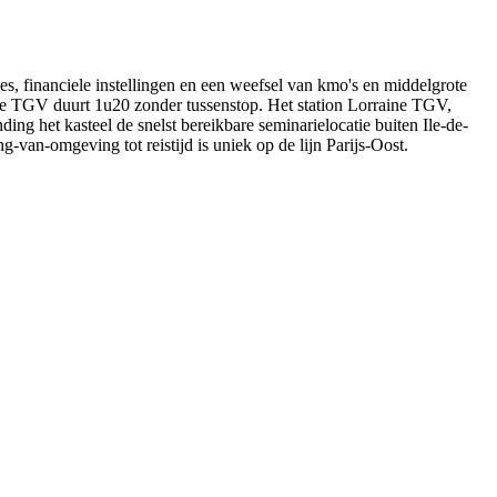
s, financiele instellingen en een weefsel van kmo's en middelgrote
aine TGV duurt 1u20 zonder tussenstop. Het station Lorraine TGV,
g het kasteel de snelst bereikbare seminarielocatie buiten Ile-de-
-van-omgeving tot reistijd is uniek op de lijn Parijs-Oost.