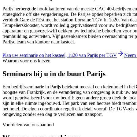
Parijs herbergt de hoofdkantoren van de meeste CAC 40-bedrijven en
strategische off-site vergaderingen. De Parijse opties beperken zich
verbindt Gare de l'Est met het station Lorraine TGV in 1u20. Van da
Tempeliersklooster, wordt volledig geprivatiseerd voor uw bedrijfsse
apparatuur en glasvezel-wifi dekken uw technische behoeften voor pr
teambuilding-activiteiten. Vijf gastenkamers bieden overnachting ter 
Parijse team van kantoor naar kasteel.
Plan uw seminarie op het kasteel, 1u20 van Parijs per TGV
Neem 
Waarom voor ons kiezen
Seminars
bij u in de buurt
Parijs
Een bedrijfsseminarie in Parijs betekent meestal een ketenhotel in he
hoogste van Frankrijk, en de verandering van omgeving is nul: uw tea
wordt geprivatiseerd voor uw bedrijf: geen andere groep deelt de loca
zijn in elke ruimte ingebouwd. Het park van een hectare biedt teambuil
het hotel. De eigen coordinator regelt elk detail vooraf. De TGV-reis
omgeving zonder een dag te verliezen aan transport.
Voordelen van ons aanbod