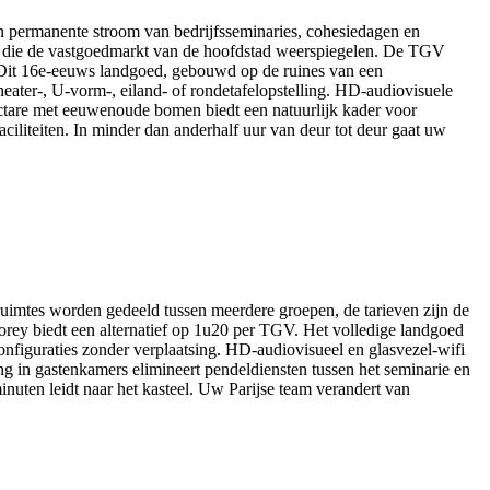
n permanente stroom van bedrijfsseminaries, cohesiedagen en
even die de vastgoedmarkt van de hoofdstad weerspiegelen. De TGV
. Dit 16e-eeuws landgoed, gebouwd op de ruines van een
eater-, U-vorm-, eiland- of rondetafelopstelling. HD-audiovisuele
ectare met eeuwenoude bomen biedt een natuurlijk kader voor
ciliteiten. In minder dan anderhalf uur van deur tot deur gaat uw
 ruimtes worden gedeeld tussen meerdere groepen, de tarieven zijn de
orey biedt een alternatief op 1u20 per TGV. Het volledige landgoed
onfiguraties zonder verplaatsing. HD-audiovisueel en glasvezel-wifi
ing in gastenkamers elimineert pendeldiensten tussen het seminarie en
inuten leidt naar het kasteel. Uw Parijse team verandert van