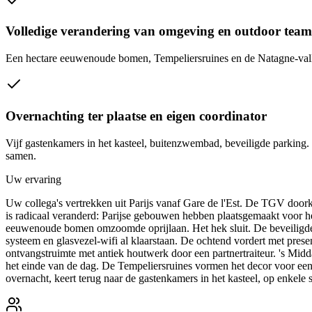
Volledige verandering van omgeving en outdoor team
Een hectare eeuwenoude bomen, Tempeliersruines en de Natagne-vallei
Overnachting ter plaatse en eigen coordinator
Vijf gastenkamers in het kasteel, buitenzwembad, beveiligde parking. 
samen.
Uw ervaring
Uw collega's vertrekken uit Parijs vanaf Gare de l'Est. De TGV door
is radicaal veranderd: Parijse gebouwen hebben plaatsgemaakt voor he
eeuwenoude bomen omzoomde oprijlaan. Het hek sluit. De beveiligde 
systeem en glasvezel-wifi al klaarstaan. De ochtend vordert met pre
ontvangstruimte met antiek houtwerk door een partnertraiteur. 's Midd
het einde van de dag. De Tempeliersruines vormen het decor voor ee
overnacht, keert terug naar de gastenkamers in het kasteel, op enkele