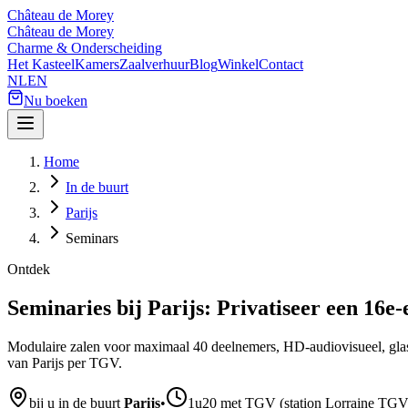
Château de Morey
Château de Morey
Charme & Onderscheiding
Het Kasteel
Kamers
Zaalverhuur
Blog
Winkel
Contact
NL
EN
Nu boeken
Home
In de buurt
Parijs
Seminars
Ontdek
Seminaries bij Parijs: Privatiseer een 16e
Modulaire zalen voor maximaal 40 deelnemers, HD-audiovisueel, glasv
van Parijs per TGV.
bij u in de buurt
Parijs
•
1u20 met TGV (station Lorraine TGV