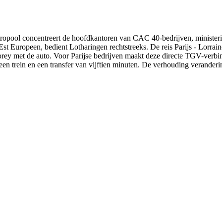
tropool concentreert de hoofdkantoren van CAC 40-bedrijven, ministerie
V Est Europeen, bedient Lotharingen rechtstreeks. De reis Parijs - Lorr
y met de auto. Voor Parijse bedrijven maakt deze directe TGV-verbindin
en trein en een transfer van vijftien minuten. De verhouding verandering