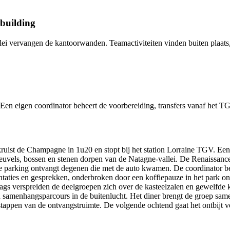
building
 vervangen de kantoorwanden. Teamactiviteiten vinden buiten plaats, 
Een eigen coordinator beheert de voorbereiding, transfers vanaf het TGV
kruist de Champagne in 1u20 en stopt bij het station Lorraine TGV. Een
uvels, bossen en stenen dorpen van de Natagne-vallei. De Renaissance-
parking ontvangt degenen die met de auto kwamen. De coordinator beg
sentaties en gesprekken, onderbroken door een koffiepauze in het park
ags verspreiden de deelgroepen zich over de kasteelzalen en gewelfde k
n samenhangsparcours in de buitenlucht. Het diner brengt de groep sa
 stappen van de ontvangstruimte. De volgende ochtend gaat het ontbijt 