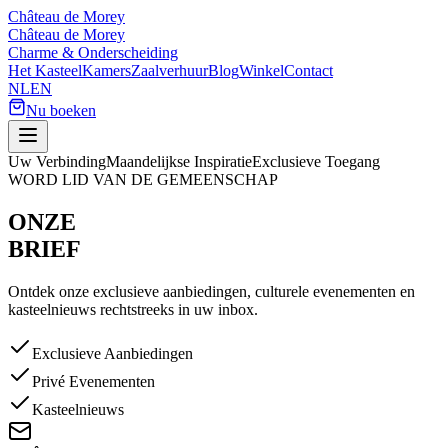
Château de Morey
Château de Morey
Charme & Onderscheiding
Het Kasteel
Kamers
Zaalverhuur
Blog
Winkel
Contact
NL
EN
Nu boeken
Uw Verbinding
Maandelijkse Inspiratie
Exclusieve Toegang
WORD LID VAN DE GEMEENSCHAP
ONZE
BRIEF
Ontdek onze exclusieve aanbiedingen, culturele evenementen en
kasteelnieuws rechtstreeks in uw inbox.
Exclusieve Aanbiedingen
Privé Evenementen
Kasteelnieuws