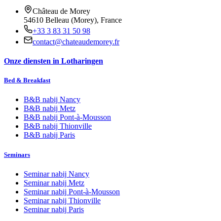
Château de Morey
54610 Belleau (Morey), France
+33 3 83 31 50 98
contact@chateaudemorey.fr
Onze diensten in Lotharingen
Bed & Breakfast
B&B nabij
Nancy
B&B nabij
Metz
B&B nabij
Pont-à-Mousson
B&B nabij
Thionville
B&B nabij
Paris
Seminars
Seminar nabij
Nancy
Seminar nabij
Metz
Seminar nabij
Pont-à-Mousson
Seminar nabij
Thionville
Seminar nabij
Paris