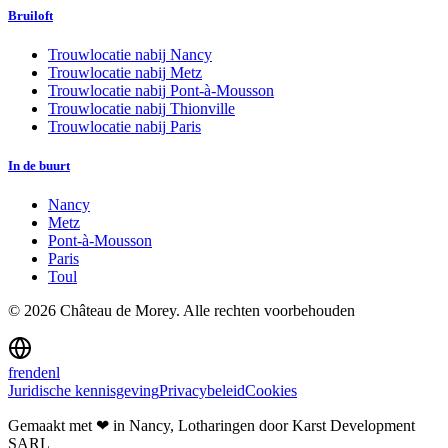
Bruiloft
Trouwlocatie nabij
Nancy
Trouwlocatie nabij
Metz
Trouwlocatie nabij
Pont-à-Mousson
Trouwlocatie nabij
Thionville
Trouwlocatie nabij
Paris
In de buurt
Nancy
Metz
Pont-à-Mousson
Paris
Toul
©
2026
Château de Morey.
Alle rechten voorbehouden
fr
en
de
nl
Juridische kennisgeving
Privacybeleid
Cookies
Gemaakt met ❤ in Nancy, Lotharingen
door Karst Development
SARL