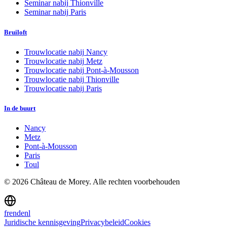
Seminar nabij
Thionville
Seminar nabij
Paris
Bruiloft
Trouwlocatie nabij
Nancy
Trouwlocatie nabij
Metz
Trouwlocatie nabij
Pont-à-Mousson
Trouwlocatie nabij
Thionville
Trouwlocatie nabij
Paris
In de buurt
Nancy
Metz
Pont-à-Mousson
Paris
Toul
©
2026
Château de Morey.
Alle rechten voorbehouden
fr
en
de
nl
Juridische kennisgeving
Privacybeleid
Cookies