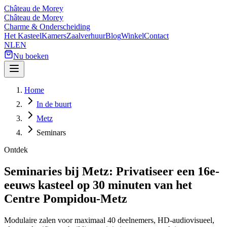
Château de Morey
Château de Morey
Charme & Onderscheiding
Het Kasteel
Kamers
Zaalverhuur
Blog
Winkel
Contact
NL
EN
Nu boeken
Home
In de buurt
Metz
Seminars
Ontdek
Seminaries bij Metz: Privatiseer een 16e-
eeuws kasteel op 30 minuten van het
Centre Pompidou-Metz
Modulaire zalen voor maximaal 40 deelnemers, HD-audiovisueel,