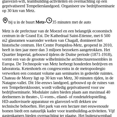
glasvezel-wifi, teambuilding-activiteiten en overnachting op een
geprivatiseerd Tempelierslandgoed. Organiseer uw bedrijfsseminarie
op 30 km van Metz.
bij u in de buurt
Metz
•
35 minuten met de auto
Metz is de prefectuur van de Moezel en een belangrijk economisch
centrum in de Grand Est. De Kathedraal Saint-Etienne, met 6 500
m2 glasramen waaronder werken van Chagall, domineert het
historische centrum. Het Centre Pompidou-Metz, geopend in 2010,
heeft in tien jaar meer dan 3 miljoen bezoekers aangetrokken. Het
Quartier Imperial, gebouwd tijdens de Duitse periode (1871-1918),
vormt een van de grootste wilhelminische architectuurensembles in
Europa. De Technopole van Metz herbergt honderden bedrijven en
laboratoria. Ketenhotels en congrescentra in de metropoolregio
verwerken een constant volume aan seminaries in gedeelde ruimtes.
Chateau de Morey ligt op 30 km van Metz, 30 minuten rijden, in de
Natagne-vallei. Dit 16e-eeuws landgoed, gebouwd op de ruines van
een Tempeliersklooster, wordt volledig geprivatiseerd voor uw
bedrijfsseminarie. Modulaire zalen bieden plaats aan maximaal 40
deelnemers in theater-, U-vorm-, eiland- of rondetafelopstelling.
HD-audiovisuele apparatuur en glasvezel-wifi dekken uw
technische behoeften. Het park van een hectare met eeuwenoude
bomen biedt een natuurlijk kader voor teambuilding-activiteiten. Vijf
gastenkamers bieden overnachting ter plaatse. Het buitenzwembad