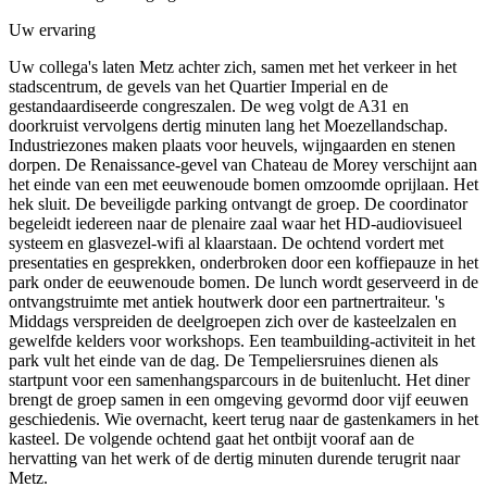
Uw ervaring
Uw collega's laten Metz achter zich, samen met het verkeer in het
stadscentrum, de gevels van het Quartier Imperial en de
gestandaardiseerde congreszalen. De weg volgt de A31 en
doorkruist vervolgens dertig minuten lang het Moezellandschap.
Industriezones maken plaats voor heuvels, wijngaarden en stenen
dorpen. De Renaissance-gevel van Chateau de Morey verschijnt aan
het einde van een met eeuwenoude bomen omzoomde oprijlaan. Het
hek sluit. De beveiligde parking ontvangt de groep. De coordinator
begeleidt iedereen naar de plenaire zaal waar het HD-audiovisueel
systeem en glasvezel-wifi al klaarstaan. De ochtend vordert met
presentaties en gesprekken, onderbroken door een koffiepauze in het
park onder de eeuwenoude bomen. De lunch wordt geserveerd in de
ontvangstruimte met antiek houtwerk door een partnertraiteur. 's
Middags verspreiden de deelgroepen zich over de kasteelzalen en
gewelfde kelders voor workshops. Een teambuilding-activiteit in het
park vult het einde van de dag. De Tempeliersruines dienen als
startpunt voor een samenhangsparcours in de buitenlucht. Het diner
brengt de groep samen in een omgeving gevormd door vijf eeuwen
geschiedenis. Wie overnacht, keert terug naar de gastenkamers in het
kasteel. De volgende ochtend gaat het ontbijt vooraf aan de
hervatting van het werk of de dertig minuten durende terugrit naar
Metz.