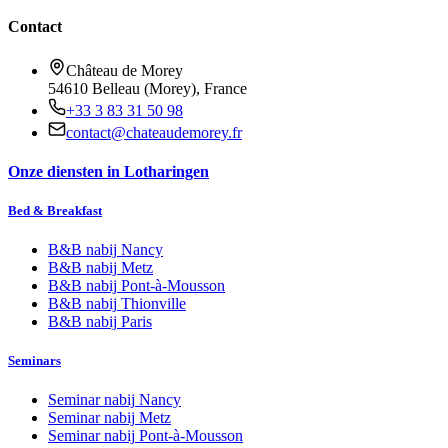
Contact
Château de Morey
54610 Belleau (Morey), France
+33 3 83 31 50 98
contact@chateaudemorey.fr
Onze diensten in Lotharingen
Bed & Breakfast
B&B nabij
Nancy
B&B nabij
Metz
B&B nabij
Pont-à-Mousson
B&B nabij
Thionville
B&B nabij
Paris
Seminars
Seminar nabij
Nancy
Seminar nabij
Metz
Seminar nabij
Pont-à-Mousson