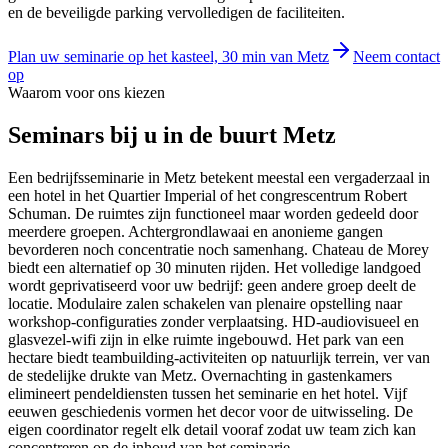
en de beveiligde parking vervolledigen de faciliteiten.
Plan uw seminarie op het kasteel, 30 min van Metz
Neem contact
op
Waarom voor ons kiezen
Seminars
bij u in de buurt
Metz
Een bedrijfsseminarie in Metz betekent meestal een vergaderzaal in
een hotel in het Quartier Imperial of het congrescentrum Robert
Schuman. De ruimtes zijn functioneel maar worden gedeeld door
meerdere groepen. Achtergrondlawaai en anonieme gangen
bevorderen noch concentratie noch samenhang. Chateau de Morey
biedt een alternatief op 30 minuten rijden. Het volledige landgoed
wordt geprivatiseerd voor uw bedrijf: geen andere groep deelt de
locatie. Modulaire zalen schakelen van plenaire opstelling naar
workshop-configuraties zonder verplaatsing. HD-audiovisueel en
glasvezel-wifi zijn in elke ruimte ingebouwd. Het park van een
hectare biedt teambuilding-activiteiten op natuurlijk terrein, ver van
de stedelijke drukte van Metz. Overnachting in gastenkamers
elimineert pendeldiensten tussen het seminarie en het hotel. Vijf
eeuwen geschiedenis vormen het decor voor de uitwisseling. De
eigen coordinator regelt elk detail vooraf zodat uw team zich kan
concentreren op de inhoud van het seminarie.