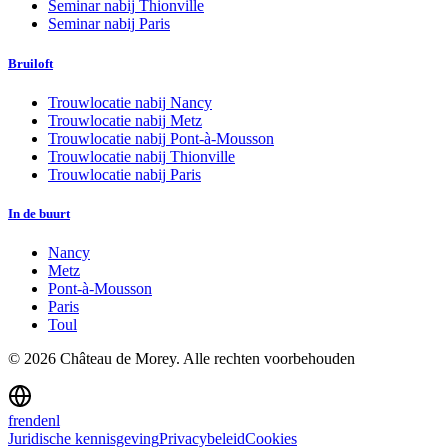
Seminar nabij
Thionville
Seminar nabij
Paris
Bruiloft
Trouwlocatie nabij
Nancy
Trouwlocatie nabij
Metz
Trouwlocatie nabij
Pont-à-Mousson
Trouwlocatie nabij
Thionville
Trouwlocatie nabij
Paris
In de buurt
Nancy
Metz
Pont-à-Mousson
Paris
Toul
©
2026
Château de Morey.
Alle rechten voorbehouden
fr
en
de
nl
Juridische kennisgeving
Privacybeleid
Cookies