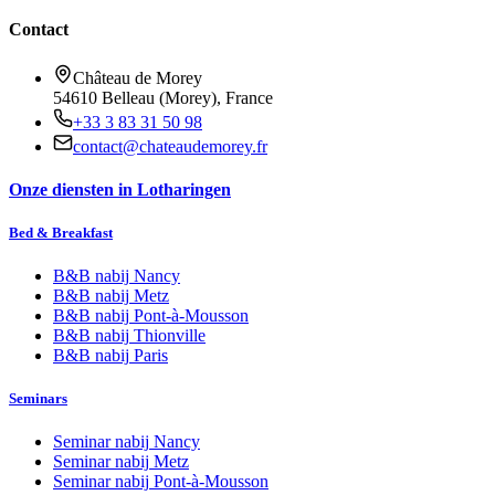
Contact
Château de Morey
54610 Belleau (Morey), France
+33 3 83 31 50 98
contact@chateaudemorey.fr
Onze diensten in Lotharingen
Bed & Breakfast
B&B nabij
Nancy
B&B nabij
Metz
B&B nabij
Pont-à-Mousson
B&B nabij
Thionville
B&B nabij
Paris
Seminars
Seminar nabij
Nancy
Seminar nabij
Metz
Seminar nabij
Pont-à-Mousson