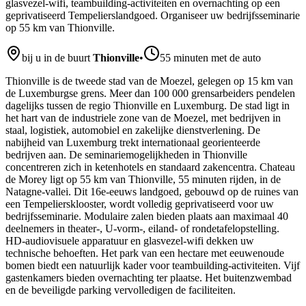
glasvezel-wifi, teambuilding-activiteiten en overnachting op een
geprivatiseerd Tempelierslandgoed. Organiseer uw bedrijfsseminarie
op 55 km van Thionville.
bij u in de buurt
Thionville
•
55 minuten met de auto
Thionville is de tweede stad van de Moezel, gelegen op 15 km van
de Luxemburgse grens. Meer dan 100 000 grensarbeiders pendelen
dagelijks tussen de regio Thionville en Luxemburg. De stad ligt in
het hart van de industriele zone van de Moezel, met bedrijven in
staal, logistiek, automobiel en zakelijke dienstverlening. De
nabijheid van Luxemburg trekt internationaal georienteerde
bedrijven aan. De seminariemogelijkheden in Thionville
concentreren zich in ketenhotels en standaard zakencentra. Chateau
de Morey ligt op 55 km van Thionville, 55 minuten rijden, in de
Natagne-vallei. Dit 16e-eeuws landgoed, gebouwd op de ruines van
een Tempeliersklooster, wordt volledig geprivatiseerd voor uw
bedrijfsseminarie. Modulaire zalen bieden plaats aan maximaal 40
deelnemers in theater-, U-vorm-, eiland- of rondetafelopstelling.
HD-audiovisuele apparatuur en glasvezel-wifi dekken uw
technische behoeften. Het park van een hectare met eeuwenoude
bomen biedt een natuurlijk kader voor teambuilding-activiteiten. Vijf
gastenkamers bieden overnachting ter plaatse. Het buitenzwembad
en de beveiligde parking vervolledigen de faciliteiten.