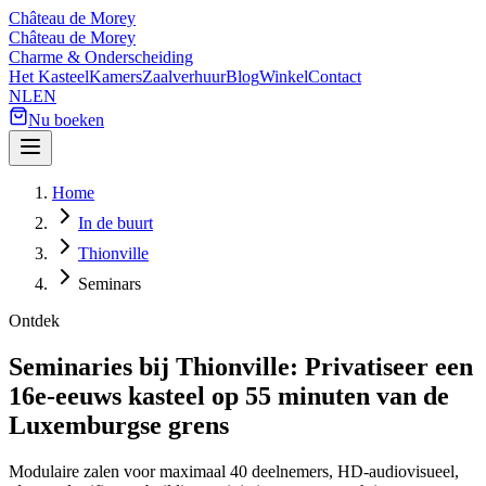
Château de Morey
Château de Morey
Charme & Onderscheiding
Het Kasteel
Kamers
Zaalverhuur
Blog
Winkel
Contact
NL
EN
Nu boeken
Home
In de buurt
Thionville
Seminars
Ontdek
Seminaries bij Thionville: Privatiseer een
16e-eeuws kasteel op 55 minuten van de
Luxemburgse grens
Modulaire zalen voor maximaal 40 deelnemers, HD-audiovisueel,