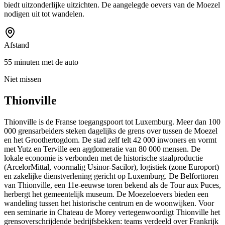
biedt uitzonderlijke uitzichten. De aangelegde oevers van de Moezel
nodigen uit tot wandelen.
Afstand
55 minuten met de auto
Niet missen
Thionville
Thionville is de Franse toegangspoort tot Luxemburg. Meer dan 100
000 grensarbeiders steken dagelijks de grens over tussen de Moezel
en het Groothertogdom. De stad zelf telt 42 000 inwoners en vormt
met Yutz en Terville een agglomeratie van 80 000 mensen. De
lokale economie is verbonden met de historische staalproductie
(ArcelorMittal, voormalig Usinor-Sacilor), logistiek (zone Europort)
en zakelijke dienstverlening gericht op Luxemburg. De Belforttoren
van Thionville, een 11e-eeuwse toren bekend als de Tour aux Puces,
herbergt het gemeentelijk museum. De Moezeloevers bieden een
wandeling tussen het historische centrum en de woonwijken. Voor
een seminarie in Chateau de Morey vertegenwoordigt Thionville het
grensoverschrijdende bedrijfsbekken: teams verdeeld over Frankrijk