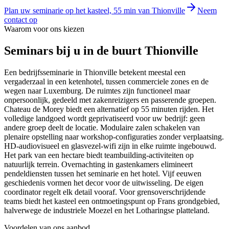
Plan uw seminarie op het kasteel, 55 min van Thionville
Neem
contact op
Waarom voor ons kiezen
Seminars
bij u in de buurt
Thionville
Een bedrijfsseminarie in Thionville betekent meestal een
vergaderzaal in een ketenhotel, tussen commerciele zones en de
wegen naar Luxemburg. De ruimtes zijn functioneel maar
onpersoonlijk, gedeeld met zakenreizigers en passerende groepen.
Chateau de Morey biedt een alternatief op 55 minuten rijden. Het
volledige landgoed wordt geprivatiseerd voor uw bedrijf: geen
andere groep deelt de locatie. Modulaire zalen schakelen van
plenaire opstelling naar workshop-configuraties zonder verplaatsing.
HD-audiovisueel en glasvezel-wifi zijn in elke ruimte ingebouwd.
Het park van een hectare biedt teambuilding-activiteiten op
natuurlijk terrein. Overnachting in gastenkamers elimineert
pendeldiensten tussen het seminarie en het hotel. Vijf eeuwen
geschiedenis vormen het decor voor de uitwisseling. De eigen
coordinator regelt elk detail vooraf. Voor grensoverschrijdende
teams biedt het kasteel een ontmoetingspunt op Frans grondgebied,
halverwege de industriele Moezel en het Lotharingse platteland.
Voordelen van ons aanbod