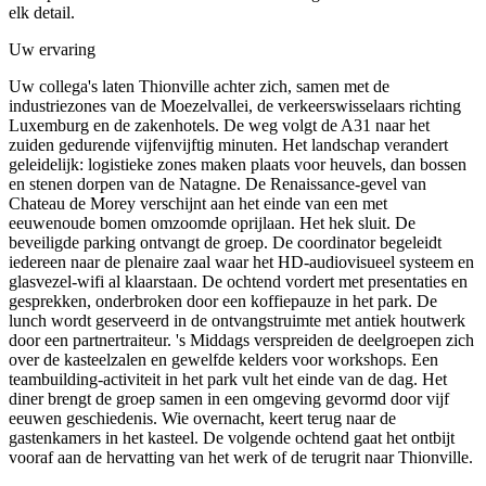
elk detail.
Uw ervaring
Uw collega's laten Thionville achter zich, samen met de
industriezones van de Moezelvallei, de verkeerswisselaars richting
Luxemburg en de zakenhotels. De weg volgt de A31 naar het
zuiden gedurende vijfenvijftig minuten. Het landschap verandert
geleidelijk: logistieke zones maken plaats voor heuvels, dan bossen
en stenen dorpen van de Natagne. De Renaissance-gevel van
Chateau de Morey verschijnt aan het einde van een met
eeuwenoude bomen omzoomde oprijlaan. Het hek sluit. De
beveiligde parking ontvangt de groep. De coordinator begeleidt
iedereen naar de plenaire zaal waar het HD-audiovisueel systeem en
glasvezel-wifi al klaarstaan. De ochtend vordert met presentaties en
gesprekken, onderbroken door een koffiepauze in het park. De
lunch wordt geserveerd in de ontvangstruimte met antiek houtwerk
door een partnertraiteur. 's Middags verspreiden de deelgroepen zich
over de kasteelzalen en gewelfde kelders voor workshops. Een
teambuilding-activiteit in het park vult het einde van de dag. Het
diner brengt de groep samen in een omgeving gevormd door vijf
eeuwen geschiedenis. Wie overnacht, keert terug naar de
gastenkamers in het kasteel. De volgende ochtend gaat het ontbijt
vooraf aan de hervatting van het werk of de terugrit naar Thionville.